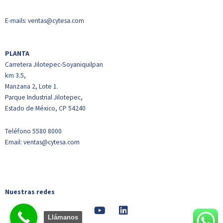
E-mails:
ventas@cytesa.com
PLANTA
Carretera Jilotepec-Soyaniquilpan
km 3.5,
Manzana 2, Lote 1.
Parque Industrial Jilotepec,
Estado de México, CP 54240
Teléfono 5580 8000
Email:
ventas@cytesa.com
Nuestras redes
Llámanos
Y
L